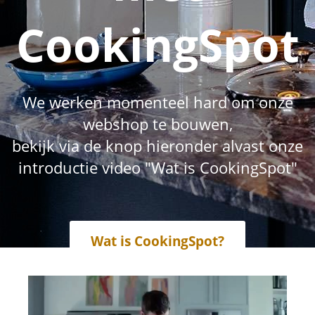
CookingSpot
We werken momenteel hard om onze
webshop te bouwen,
bekijk via de knop hieronder alvast onze
introductie video "Wat is CookingSpot"
Wat is CookingSpot?