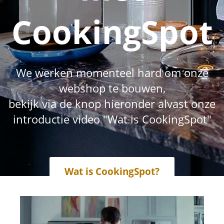
CookingSpot
We werken momenteel hard om onze
webshop te bouwen,
bekijk via de knop hieronder alvast onze
introductie video "Wat is CookingSpot"
Wat is CookingSpot?