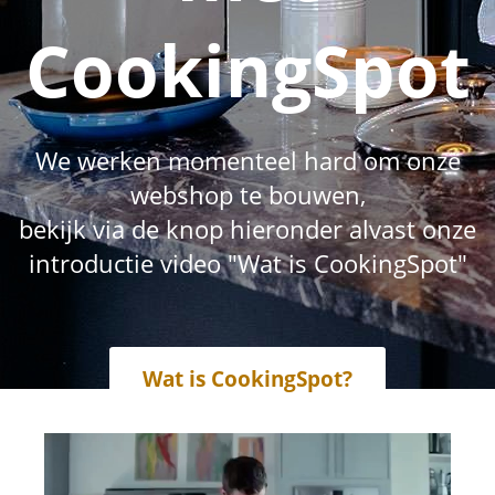
CookingSpot
We werken momenteel hard om onze
webshop te bouwen,
bekijk via de knop hieronder alvast onze
introductie video "Wat is CookingSpot"
Wat is CookingSpot?