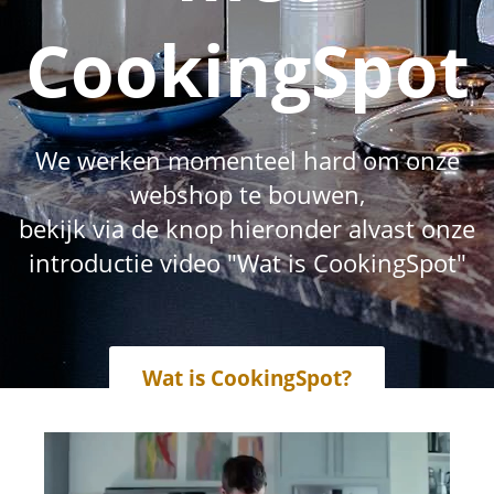
CookingSpot
We werken momenteel hard om onze
webshop te bouwen,
bekijk via de knop hieronder alvast onze
introductie video "Wat is CookingSpot"
Wat is CookingSpot?