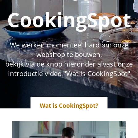
CookingSpot
We werken momenteel hard om onze
webshop te bouwen,
bekijk via de knop hieronder alvast onze
introductie video "Wat is CookingSpot"
Wat is CookingSpot?