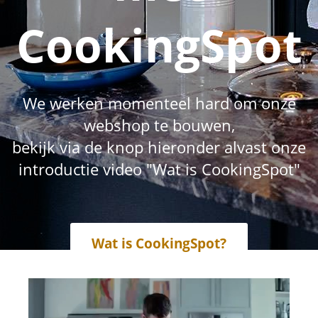
CookingSpot
We werken momenteel hard om onze
webshop te bouwen,
bekijk via de knop hieronder alvast onze
introductie video "Wat is CookingSpot"
Wat is CookingSpot?